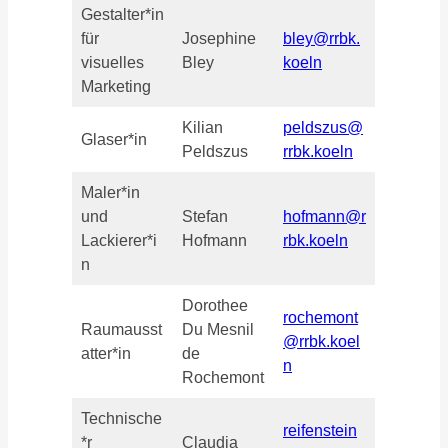
Gestalter*in
für
Josephine
bley@rrbk.
visuelles
Bley
koeln
Marketing
Kilian
peldszus@
Glaser*in
Peldszus
rrbk.koeln
Maler*in
und
Stefan
hofmann@r
Lackierer*i
Hofmann
rbk.koeln
n
Dorothee
rochemont
Raumausst
Du Mesnil
@rrbk.koel
atter*in
de
n
Rochemont
Technische
reifenstein
*r
Claudia