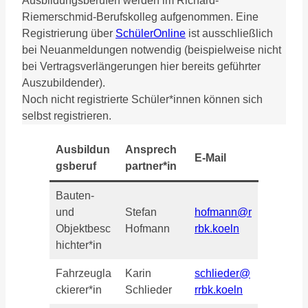
Ausbildungsberufen werden im Richard-
Riemerschmid-Berufskolleg aufgenommen. Eine
Registrierung über
SchülerOnline
ist ausschließlich
bei Neuanmeldungen notwendig (beispielweise nicht
bei Vertragsverlängerungen hier bereits geführter
Auszubildender).
Noch nicht registrierte Schüler*innen können sich
selbst registrieren.
Ausbildun
Ansprech
E-Mail
gsberuf
partner*in
Bauten-
und
Stefan
hofmann@r
Objektbesc
Hofmann
rbk.koeln
hichter*in
Fahrzeugla
Karin
schlieder@
ckierer*in
Schlieder
rrbk.koeln