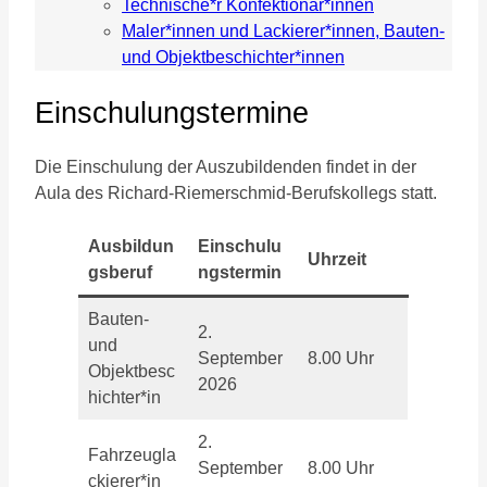
Technische*r Konfektionär*innen
Maler*innen und Lackierer*innen, Bauten-
und Objektbeschichter*innen
Einschulungstermine
Die Einschulung der Auszubildenden findet in der
Aula des Richard-Riemerschmid-Berufskollegs statt.
Ausbildun
Einschulu
Uhrzeit
gsberuf
ngstermin
Bauten-
2.
und
September
8.00 Uhr
Objektbesc
2026
hichter*in
2.
Fahrzeugla
September
8.00 Uhr
ckierer*in