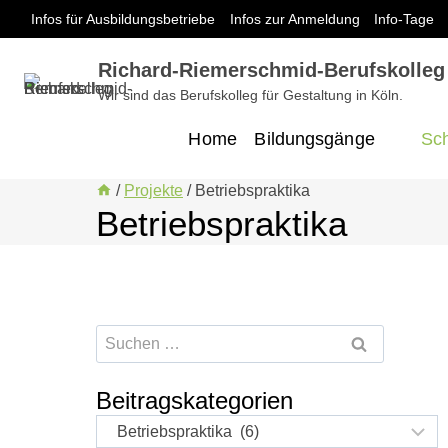
Zum
Infos für Ausbildungsbetriebe
Infos zur Anmeldung
Info-Tage
Inhalt
springen
Richard-Riemerschmid-Berufskolleg
Wir sind das Berufskolleg für Gestaltung in Köln.
Home
Bildungsgänge
Sch
/
Projekte
/
Betriebspraktika
Betriebspraktika
Suchen
nach:
Beitragskategorien
Beitragskategorien