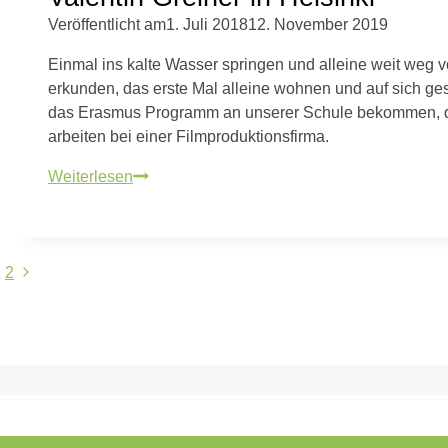
Veröffentlicht am
1. Juli 2018
12. November 2019
Einmal ins kalte Wasser springen und alleine weit weg
erkunden, das erste Mal alleine wohnen und auf sich ges
das Erasmus Programm an unserer Schule bekommen, dr
arbeiten bei einer Filmproduktionsfirma.
Erasmus+
Weiterlesen
Mobilität:
Victoria
Pittelkow
Seitennavigation
Nächste
und
1
2
Seite
Valentin
Greiner
in
Helsinki