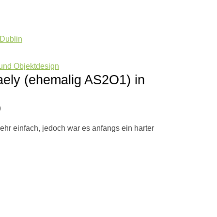
 und Objektdesign
aely (ehemalig AS2O1) in
9
 sehr einfach, jedoch war es anfangs ein harter