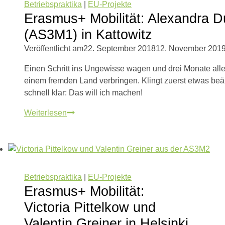
Betriebspraktika
|
EU-Projekte
in
Erasmus+ Mobilität: Alexandra D
Dublin
(AS3M1) in Kattowitz
Veröffentlicht am
22. September 2018
12. November 201
Einen Schritt ins Ungewisse wagen und drei Monate alle
einem fremden Land verbringen. Klingt zuerst etwas beä
schnell klar: Das will ich machen!
Erasmus+
Weiterlesen
Mobilität:
Alexandra
Duus
und
Jan
Betriebspraktika
|
EU-Projekte
Broido
Erasmus+ Mobilität:
(AS3M1)
Victoria Pittelkow und
in
Valentin Greiner in Helsinki
Kattowitz