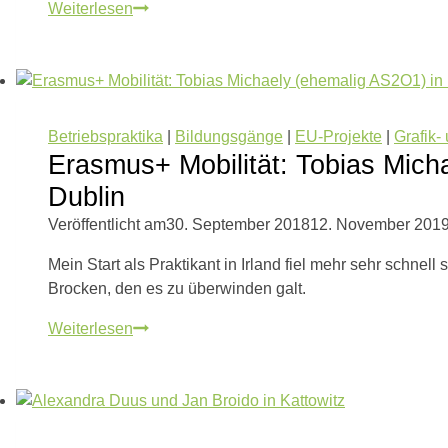
Erasmus+
Weiterlesen
Mobilität:
Jood
Khayal
(AS3M1)
in
Betriebspraktika
|
Bildungsgänge
|
EU-Projekte
|
Grafik-
Istanbul
Erasmus+ Mobilität: Tobias Mich
/
Dublin
Türkei
Veröffentlicht am
30. September 2018
12. November 201
Mein Start als Praktikant in Irland fiel mehr sehr schnell
Brocken, den es zu überwinden galt.
Erasmus+
Weiterlesen
Mobilität:
Tobias
Michaely
(ehemalig
AS2O1)