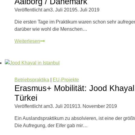
Aalborg / Dänemark
Veröffentlicht am
3. Juli 2019
5. Juli 2019
Die ersten Tage im Praktikum waren schon sehr aufreg
darüber wie wohl die Menschen…
Erasmus+
Weiterlesen
Mobilität:
Dana
Zimmermann
(AS3M1)
in
Betriebspraktika
|
EU-Projekte
Aalborg
Erasmus+ Mobilität: Jood Khayal 
/
Türkei
Dänemark
Veröffentlicht am
3. Juli 2019
13. November 2019
Ein Auslandspraktikum zu absolvieren, ist eine der größt
Die Aufregung, der Eifer gab mir…