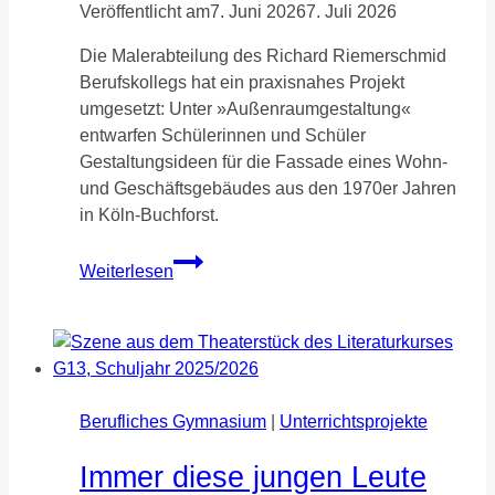
Veröffentlicht am
7. Juni 2026
7. Juli 2026
Die Malerabteilung des Richard Riemerschmid
Berufskollegs hat ein praxisnahes Projekt
umgesetzt: Unter »Außenraumgestaltung«
entwarfen Schülerinnen und Schüler
Gestaltungsideen für die Fassade eines Wohn-
und Geschäftsgebäudes aus den 1970er Jahren
in Köln-Buchforst.
Moderne
Weiterlesen
Akzente
für
alte
Fassaden
Berufliches Gymnasium
|
Unterrichtsprojekte
Immer diese jungen Leute