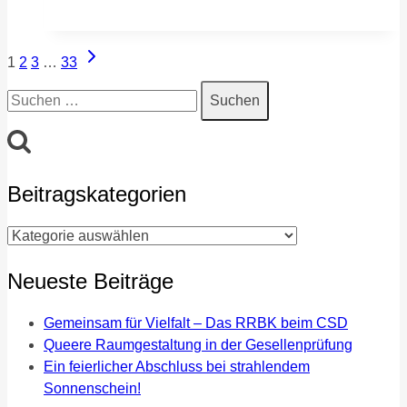
toller
Präsentationstag
Seitennavigation
Nächste
liegt
1
2
3
…
33
Seite
hinter
Suchen
uns!
nach:
Beitragskategorien
Beitragskategorien
Neueste Beiträge
Gemeinsam für Vielfalt – Das RRBK beim CSD
Queere Raumgestaltung in der Gesellenprüfung
Ein feierlicher Abschluss bei strahlendem
Sonnenschein!