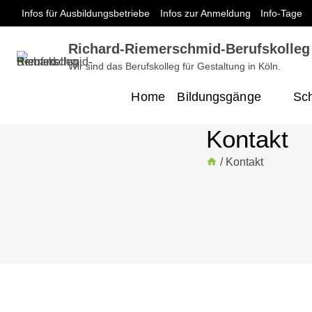
Zum
Infos für Ausbildungsbetriebe
Infos zur Anmeldung
Info-Tage
Inhalt
springen
Richard-Riemerschmid-Berufskolleg
Wir sind das Berufskolleg für Gestaltung in Köln.
Home
Bildungsgänge
Sch
Kontakt
/
Kontakt