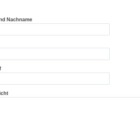
und Nachname
f
icht